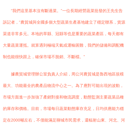
“我們這里基本沒有斷過菜。”一位長期經營蔬菜批發的王先生告
訴記者，“農貿城與全國多個大型蔬菜生產基地建立了穩定聯系，貨源
渠道非常多元。本地的莘縣、冠縣等也是重要的蔬菜產區，每天都有
大量蔬菜運抵。就算遇到極端天氣或運輸困難，我們的儲備和調配機
制也能很快跟上，確保市場不脫銷、不斷檔。”
據農貿城管理辦公室負責人介紹，周公河農貿城是魯西地區規模
最大、功能最全的農產品物流中心之一。為了應對可能出現的波動，
市場方面進一步加強了產銷對接和物流調度，動態監測主要蔬菜品種
的庫存和價格。目前，市場每日蔬菜動態庫存充足，日均供應能力穩
定在2000噸左右，不僅能滿足聊城市民需求，還輻射山東、河北、河