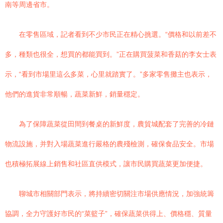
南等周邊省市。
在零售區域，記者看到不少市民正在精心挑選。“價格和以前差不
多，種類也很全，想買的都能買到。”正在購買菠菜和香菇的李女士表
示，“看到市場里這么多菜，心里就踏實了。”多家零售攤主也表示，
他們的進貨非常順暢，蔬菜新鮮，銷量穩定。
為了保障蔬菜從田間到餐桌的新鮮度，農貿城配套了完善的冷鏈
物流設施，并對入場蔬菜進行嚴格的農殘檢測，確保食品安全。市場
也積極拓展線上銷售和社區直供模式，讓市民購買蔬菜更加便捷。
聊城市相關部門表示，將持續密切關注市場供應情況，加強統籌
協調，全力守護好市民的“菜籃子”，確保蔬菜供得上、價格穩、質量