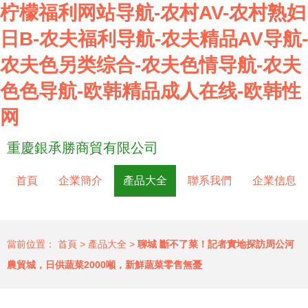
柠檬福利网站导航-农村AV-农村熟妇
日B-农夫福利导航-农夫精品AV导航-
农夫色另类综合-农夫色情导航-农夫
色色导航-欧韩精品成人在线-欧韩性
网
重慶銀承勝商貿有限公司
首頁
企業簡介
產品大全
聯系我們
企業信息
當前位置：
首頁
>
產品大全
>
聊城 斷不了菜！記者實地探訪周公河
農貿城，日供蔬菜2000噸，新鮮蔬菜零售無憂