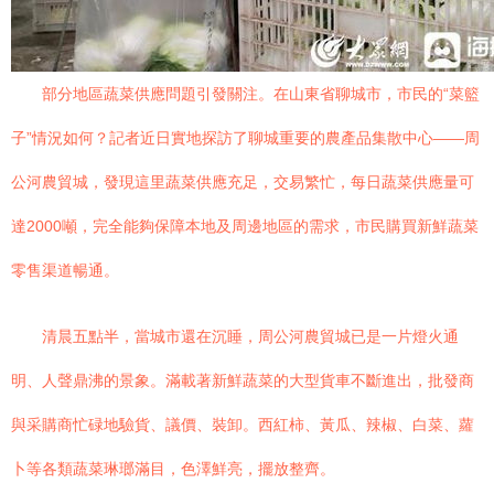
部分地區蔬菜供應問題引發關注。在山東省聊城市，市民的“菜籃
子”情況如何？記者近日實地探訪了聊城重要的農產品集散中心——周
公河農貿城，發現這里蔬菜供應充足，交易繁忙，每日蔬菜供應量可
達2000噸，完全能夠保障本地及周邊地區的需求，市民購買新鮮蔬菜
零售渠道暢通。
清晨五點半，當城市還在沉睡，周公河農貿城已是一片燈火通
明、人聲鼎沸的景象。滿載著新鮮蔬菜的大型貨車不斷進出，批發商
與采購商忙碌地驗貨、議價、裝卸。西紅柿、黃瓜、辣椒、白菜、蘿
卜等各類蔬菜琳瑯滿目，色澤鮮亮，擺放整齊。