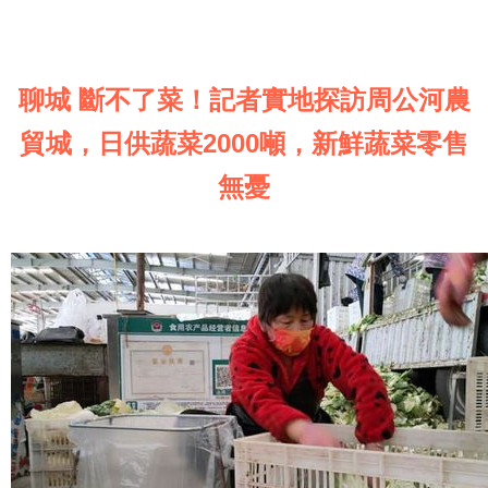
聊城 斷不了菜！記者實地探訪周公河農
貿城，日供蔬菜2000噸，新鮮蔬菜零售
無憂