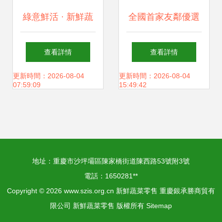
綠意鮮活 · 新鮮蔬
全國首家友鄰優選
菜直銷
生鮮店隆重開業，
查看詳情
查看詳情
520給你最新鮮的
更新時間：2026-08-04
更新時間：2026-08-04
07:59:09
15:49:42
愛
地址：重慶市沙坪壩區陳家橋街道陳西路53號附3號
電話：1650281**
Copyright © 2026
www.szis.org.cn
新鮮蔬菜零售
重慶銀承勝商貿有
限公司
新鮮蔬菜零售
版權所有
Sitemap