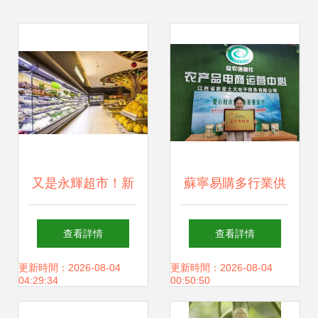
又是永輝超市！新
蘇寧易購多行業供
鮮蔬菜看似零售，
應鏈整合 為農戶排
查看詳情
查看詳情
實則套路讓人暈圈
憂解難，為消費者
更新時間：2026-08-04
更新時間：2026-08-04
04:29:34
00:50:50
獻上“鮮”機