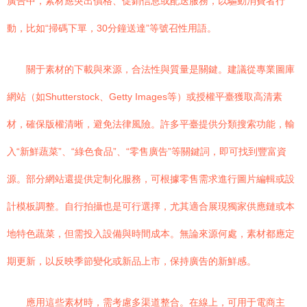
廣告中，素材應突出價格、促銷信息或配送服務，以驅動消費者行
動，比如“掃碼下單，30分鐘送達”等號召性用語。
關于素材的下載與來源，合法性與質量是關鍵。建議從專業圖庫
網站（如Shutterstock、Getty Images等）或授權平臺獲取高清素
材，確保版權清晰，避免法律風險。許多平臺提供分類搜索功能，輸
入“新鮮蔬菜”、“綠色食品”、“零售廣告”等關鍵詞，即可找到豐富資
源。部分網站還提供定制化服務，可根據零售需求進行圖片編輯或設
計模板調整。自行拍攝也是可行選擇，尤其適合展現獨家供應鏈或本
地特色蔬菜，但需投入設備與時間成本。無論來源何處，素材都應定
期更新，以反映季節變化或新品上市，保持廣告的新鮮感。
應用這些素材時，需考慮多渠道整合。在線上，可用于電商主