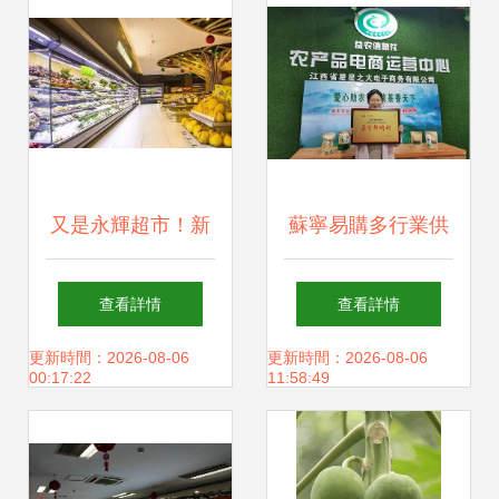
又是永輝超市！新
蘇寧易購多行業供
鮮蔬菜看似零售，
應鏈整合 為農戶排
查看詳情
查看詳情
實則套路讓人暈圈
憂解難，為消費者
更新時間：2026-08-06
更新時間：2026-08-06
00:17:22
11:58:49
獻上“鮮”機