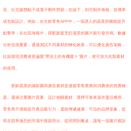
頁、社交媒體帖子或電子郵件營銷；在線下，則可制作海報、宣傳單
或包裝設計。例如，在生鮮零售APP中，一張誘人的蔬菜拼圖能提升
點擊率；在社區海報中，搭配家庭烹飪場景的圖片能引發共鳴。數據
分析也很重要，通過測試不同素材的轉化效果，可以優化廣告策略，
比如發現消費者更偏愛“帶泥土的有機蘿卜”圖片，便可加大此類素材
的使用。
新鮮蔬菜的攝影圖與廣告素材是連接零售業務與消費者的視覺橋
梁。通過注重圖片質量、設計相關素材、選擇可靠來源并靈活應用，
零售商不僅能提升產品吸引力，還能傳遞健康、可信的品牌形象，從
而在競爭激烈的市場中脫穎而出。從田間到餐桌，讓每一張圖片都訴