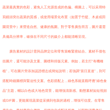
蔬菜最真實的色彩，避免人工光源造成的色偏。構圖上，可以采用特
寫鏡頭突出蔬菜的質感，或使用場景化布置（如置于竹籃、木桌或田
園背景中）來營造自然、健康的氛圍。對于零售廣告而言，圖片還需
具備高分辨率，確保在不同尺寸的媒介上都能清晰呈現。
廣告素材的設計需與品牌定位和零售策略緊密結合。素材不僅包
括圖片，還可能涉及文案、圖標和排版元素。例如，若主打“有機種
植”，可在圖片旁添加認證標志或簡短說明；若強調“當日直達”，則可
搭配時鐘圖標與緊迫性文案。色彩搭配上，綠色系能直觀呼應“綠色食
品”主題，輔以白色或大地色背景，能增強清新感。動態素材如短視頻
或GIF圖，更能展現蔬菜從采摘到包裝的過程，增強可信度。在零售